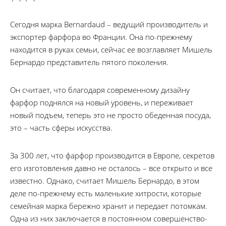
Сегодня марка Bernardaud – ве­ду­щий про­из­во­ди­тель и
экс­пор­тер фар­фо­ра во Фран­ци­и. Она по-прежнему
находится в руках семьи, сейчас ее возглавляет Ми­шель
Бер­нар­до пред­ста­ви­тель пя­то­го по­ко­ле­ни­я.
Он считает, что благодаря современному дизайну
фарфор поднялся на новый уровень, и переживает
новый подъем, теперь это не просто обеденная посуда,
это – часть сферы искусства.
За 300 лет, что фарфор производится в Европе, секретов
его изготовления давно не осталось – все открыто и все
известно. Однако, считает Мишель Бернардо, в этом
деле по-прежнему есть маленькие хитрости, которые
семейная марка бережно хранит и передает потомкам.
Одна из них заключается в по­сто­ян­ном со­вер­шенст­во­