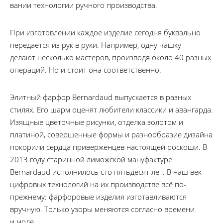
вании тех­но­ло­ги­и руч­но­го про­из­водст­ва.
При изготовлении каждое изделие сегодня буквально
передается из рук в руки. Например, одну чашку
делают несколько мастеров, производя около 40 разных
операций. Но и стоит она соответственно.
Элитный фарфор Bernardaud выпускается в разных
стилях. Его шарм оценят любители классики и авангарда.
Изящные цветочные рисунки, отделка золотом и
платиной, совершенные формы и разнообразие дизайна
покорили сердца приверженцев настоящей роскоши. В
2013 году старинной лиможской мануфактуре
Bernardaud исполнилось сто пятьдесят лет. В наш век
цифровых технологий на их производстве всё по-
прежнему: фарфоровые изделия изготавливаются
вручную. Только узоры меняются согласно времени
и моде.