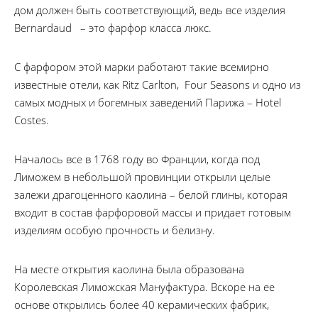
дом должен быть соответствующий, ведь все изделия
Bernardaud – это фарфор класса люкс.
С фарфором этой марки работают такие всемирно
известные отели, как Ritz Carlton, Four Seasons и од­но из
са­мых мод­ных и бо­гем­ных за­ве­де­ний Па­ри­жа – Hotel
Costes.
Началось все в 1768 году во Франции, когда под
Лиможем в небольшой провинции открыли целые
залежи драгоценного каолина – белой глины, которая
входит в состав фарфоровой массы и придает готовым
изделиям особую прочность и белизну.
На месте открытия каолина была образована
Королевская Лиможская Мануфактура. Вскоре на ее
основе открылись более 40 керамических фабрик,